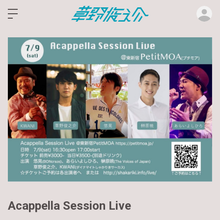
ロ
Acappella Session Live